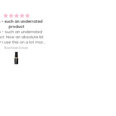
 my favorite foundation
Blends like a dream
 my favorite foundation.
Blends like a dream.
Anonymous
Anonymous