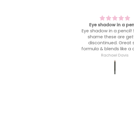
Eye shadow in a pencil!
A heatwave must have!
ye shadow in a pencil! Such a
shine at bay
shame these are getting
A heatwave must have!
discontinued. Great soft
shine at bay so you’re
ormula & blends like a dream!
glowing not an oil sli
midday!
Rachael Davis
Rachael Davis