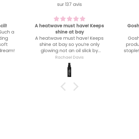
sur 137 avis
 Keeps
Gosh - such an underrated
One of
product
One of
 Keeps
Gosh - such an underrated
 only
product. Now an absolute kit
ck by
staple!! I use this on a lot more
people than l expected!
Rachael Davis