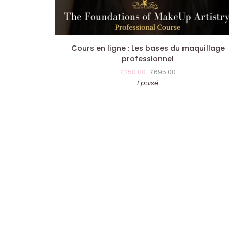
AJOUTER AU PANIER
Cours
Cours en ligne : Les bases du maquillage
en
professionnel
ligne :
£250.00
£695.00
Les
Épuisé
bases
du
maquillage
professionnel