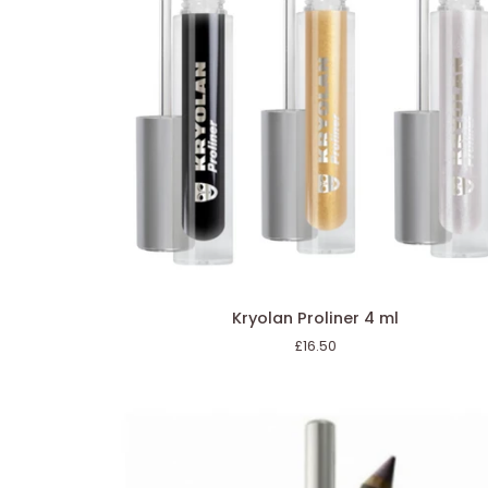
AJOUT RAPIDE
Kryolan
Kryolan Proliner 4 ml
Proliner
£16.50
4
ml