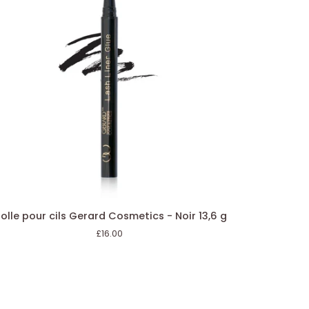
AJOUTER AU PANIER
le
olle pour cils Gerard Cosmetics - Noir 13,6 g
ur
£16.00
rard
smetics
r