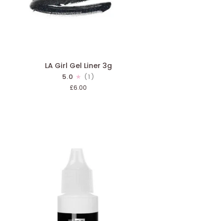
APERÇU RAPIDE
LA Girl Gel Liner 3g
5.0
(1)
l
£6.00
er