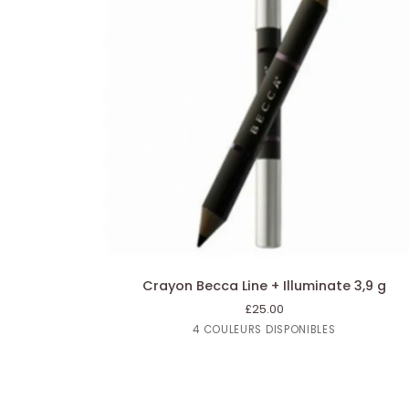
AJOUTER AU PANIER
Crayon
Crayon Becca Line + Illuminate 3,9 g
Becca
£25.00
Line
Ibiza
Corsaire
Fidji
Santorin
4 COULEURS DISPONIBLES
+
Illuminate
3,9
g