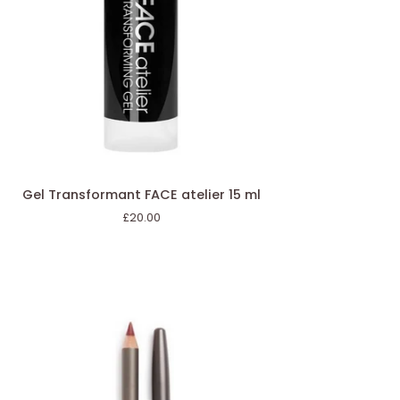
AJOUTER AU PANIER
l
Gel Transformant FACE atelier 15 ml
ansformant
£20.00
CE
lier