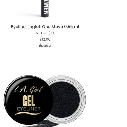
AJOUT RAPIDE
liner
Eyeliner Inglot One Move 0,55 ml
lot
5.0
(1)
e
£12.00
ve
Épuisé
55