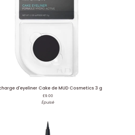
AJOUT RAPIDE
charge
charge d'eyeliner Cake de MUD Cosmetics 3 g
yeliner
£9.00
ke
Épuisé
D
smetics