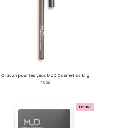
AJOUT RAPIDE
ayon
Crayon pour les yeux MUD Cosmetics 1,1 g
ur
£8.00
ux
D
smetics
ÉPUISÉ