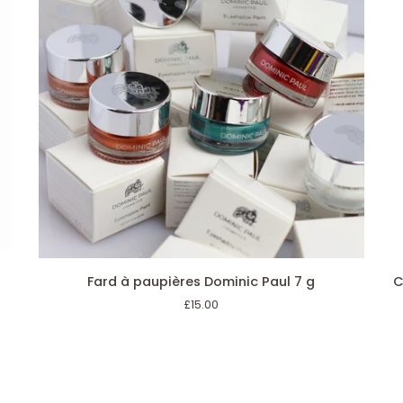
valeur
de
20
£)
AJOUT RAPIDE
Fard
Col
Fard à paupières Dominic Paul 7 g
C
à
po
£15.00
paupières
cils
Dominic
Ge
Paul
Co
7
-
g
Noi