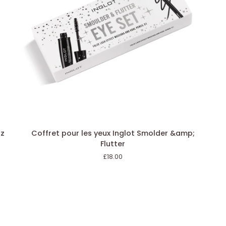
AJOUTER AU PANIER
Coffret
Cr
oz
Coffret pour les yeux Inglot Smolder &amp;
pour
po
Flutter
les
les
£18.00
yeux
ye
Inglot
MU
Smolder
Co
&amp;
1,1
Flutter
g