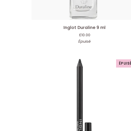
AJOUTER AU PANIER
Inglot
Inglot Duraline 9 ml
Duraline
£10.00
9
Épuisé
ml
ÉPUIS