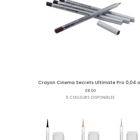
AJOUTER AU PANIER
Crayon
Crayon Cinema Secrets Ultimate Pro 0,04 
Cinema
£8.00
Secrets
Noir
Brun
Lavage
Lac
Neked
5 COULEURS DISPONIBLES
Ultimate
de
Pro
voiture
0,04
oz