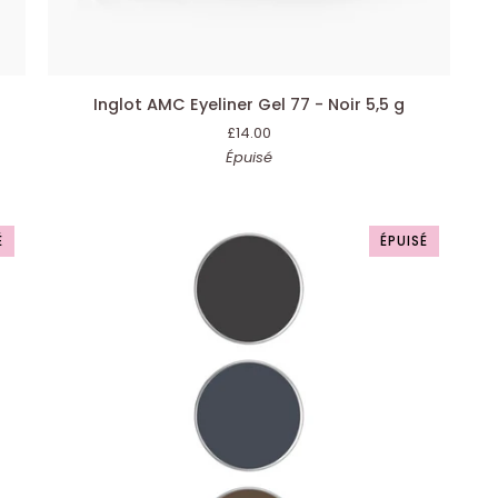
AJOUTER AU PANIER
Inglot
Eye
Inglot AMC Eyeliner Gel 77 - Noir 5,5 g
AMC
Ing
£14.00
Eyeliner
On
Épuisé
Gel
Mo
77
0,
-
ml
Noir
É
ÉPUISÉ
5,5
g