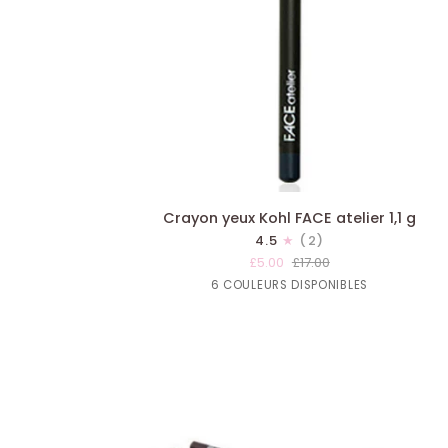
AJOUTER AU PANIER
Crayon
Crayon yeux Kohl FACE atelier 1,1 g
yeux
4.5
(2)
Kohl
£5.00
£17.00
FACE
Lune
Blanc
Riche
Charbon
Mauve
Velours
6 COULEURS DISPONIBLES
atelier
de
1,1
bois
g