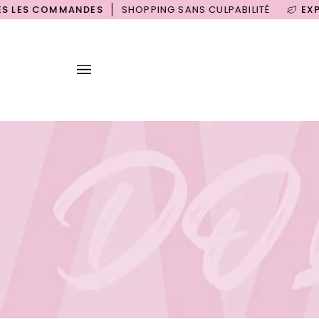
Passer
OMMANDES
SHOPPING SANS CULPABILITÉ
EXPÉDITION
au
contenu