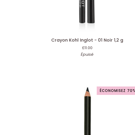
AJOUTER AU PANIER
Crayon
Crayon Kohl Inglot - 01 Noir 1,2 g
Kohl
£11.00
Inglot
Épuisé
-
01
Noir
1,2
g
ÉCONOMISEZ 70