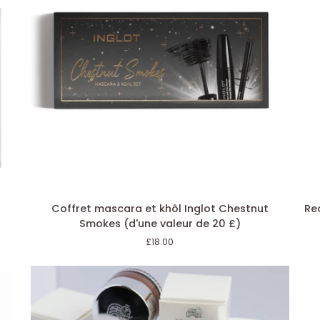
AJOUTER AU PANIER
Coffret
Re
Coffret mascara et khôl Inglot Chestnut
Re
mascara
d'e
Smokes (d'une valeur de 20 £)
et
Ca
£18.00
khôl
de
Inglot
MU
Chestnut
Co
Smokes
3
(d'une
g