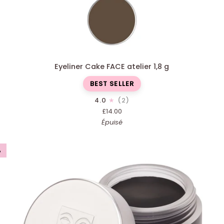
AJOUT RAPIDE
Eyeliner
LA
Eyeliner Cake FACE atelier 1,8 g
Cake
Girl
FACE
Ge
BEST SELLER
atelier
Lin
4.0
(2)
1,8
3g
£14.00
g
Épuisé
%