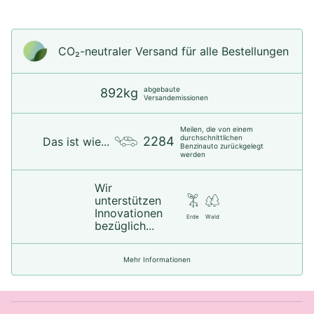
CO₂-neu­t­raler Versand für alle Bestellungen
abgebaute
892kg
Versandemissionen
Meilen, die von einem
durchschnittlichen
2284
Das ist wie...
Benzinauto zurückgelegt
werden
Wir
unterstützen
Innovationen
Erde
Wald
bezüglich...
Mehr Informationen