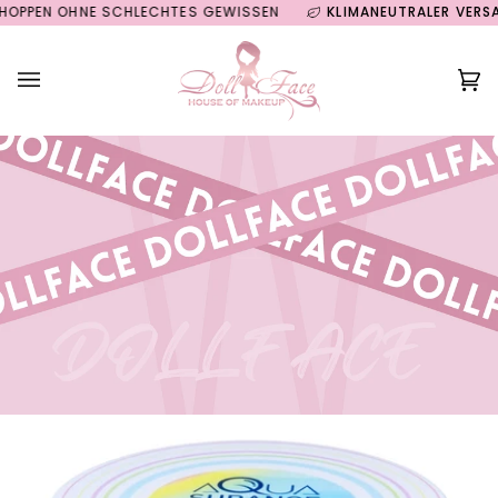
Direkt
EN OHNE SCHLECHTES GEWISSEN
KLIMANEUTRALER VERSAND 
zum
Inhalt
Ei
(0