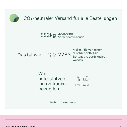
CO₂-neu­t­raler Versand für alle Bestellungen
abgebaute
892kg
Versandemissionen
Meilen, die von einem
durchschnittlichen
2283
Das ist wie...
Benzinauto zurückgelegt
werden
Wir
unterstützen
Innovationen
Erde
Wald
bezüglich...
Mehr Informationen