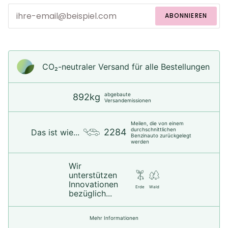
ABONNIEREN
CO₂-neu­t­raler Versand für alle Bestellungen
abgebaute
892kg
Versandemissionen
Meilen, die von einem
durchschnittlichen
2284
Das ist wie...
Benzinauto zurückgelegt
werden
Wir
unterstützen
Innovationen
Erde
Wald
bezüglich...
Mehr Informationen