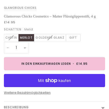
GLAMOROUS CHICKS
Glamorous Chicks Cosmetics – Matter Flüssiglippenstift, 4 g
£14.95
SCHATTEN
Merlot
VARIANTE
VARIANTE
CHEFIN
MERLOT
GOLDENER GLANZ
GIFT
AUSVERKAUFT
AUSVERKAUFT
ODER
ODER
−
+
NICHT
NICHT
VERFÜGBAR
VERFÜGBAR
IN DEN EINKAUFSWAGEN LEGEN
•
£14.95
Weitere Bezahlmöglichkeiten
BESCHREIBUNG