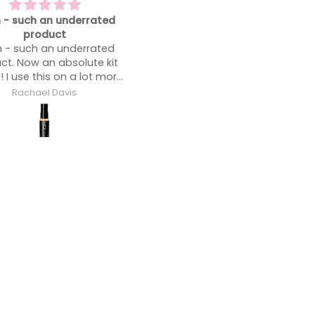
 my favorite foundation
Blends like a dream
 my favorite foundation.
Blends like a dream.
Anonymous
Anonymous