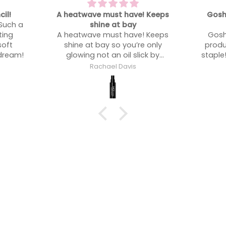
 Keeps
Gosh - such an underrated
One of
product
One of
 Keeps
Gosh - such an underrated
 only
product. Now an absolute kit
ck by
staple!! I use this on a lot more
people than l expected!
Rachael Davis