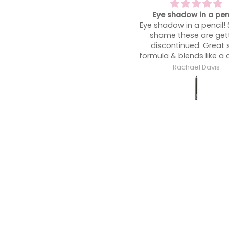
Eye shadow in a pencil!
A heatwave must have!
ye shadow in a pencil! Such a
shine at bay
shame these are getting
A heatwave must have!
discontinued. Great soft
shine at bay so you’re
ormula & blends like a dream!
glowing not an oil sli
midday!
Rachael Davis
Rachael Davis